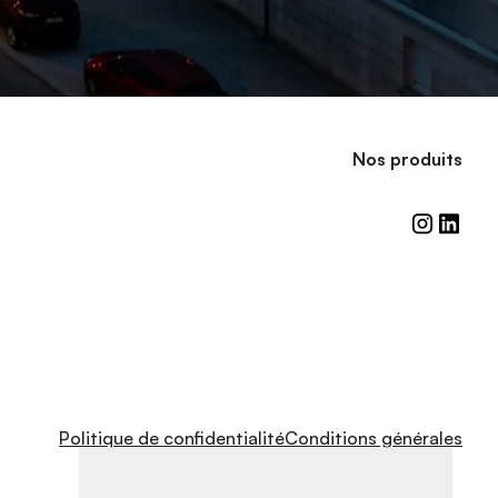
N
o
s
p
r
o
d
u
i
t
s
Politique de confidentialité
Conditions générales