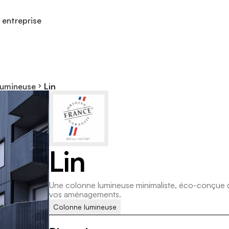
 entreprise
lumineuse
Lin
L
i
n
U
n
e
c
o
l
o
n
n
e
l
u
m
i
n
e
u
s
e
m
i
n
i
m
a
l
i
s
t
e
,
é
c
o
-
c
o
n
ç
u
e
v
o
s
a
m
é
n
a
g
e
m
e
n
t
s
.
Colonne lumineuse