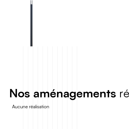
N
o
s
a
m
é
n
a
g
e
m
e
n
t
s
r
Aucune réalisation