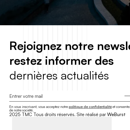
R
e
j
o
i
g
n
e
z
n
o
t
r
e
n
e
w
s
l
r
e
s
t
e
z
i
n
f
o
r
m
e
r
d
e
s
d
e
r
n
i
è
r
e
s
a
c
t
u
a
l
i
t
é
s
En vous inscrivant, vous acceptez notre
politique de confidentialité
et consentez
de notre société.
2025 TMC Tous droits réservés. Site réalisé par
WeBurst