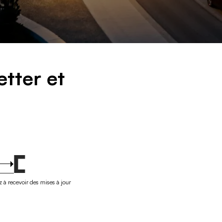
e
t
t
e
r
e
t
S'inscrire
 à recevoir des mises à jour