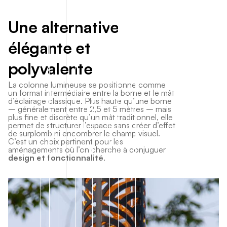
U
n
e
a
l
t
e
r
n
a
t
i
v
e
é
l
é
g
a
n
t
e
e
t
p
o
l
y
v
a
l
e
n
t
e
La colonne lumineuse se positionne comme
un format intermédiaire entre la borne et le mât
d’éclairage classique. Plus haute qu’une borne
– généralement entre 2,5 et 5 mètres – mais
plus fine et discrète qu’un mât traditionnel, elle
permet de structurer l’espace sans créer d’effet
de surplomb ni encombrer le champ visuel.
C’est un choix pertinent pour les
aménagements où l’on cherche à conjuguer
design et fonctionnalité
.