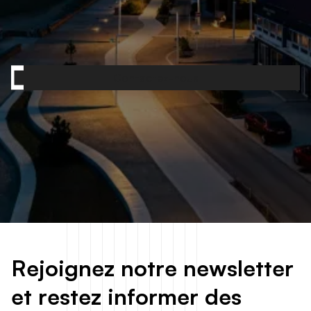
Contactez-nous
R
e
j
o
i
g
n
e
z
n
o
t
r
e
n
e
w
s
l
e
t
t
e
r
e
t
r
e
s
t
e
z
i
n
f
o
r
m
e
r
d
e
s