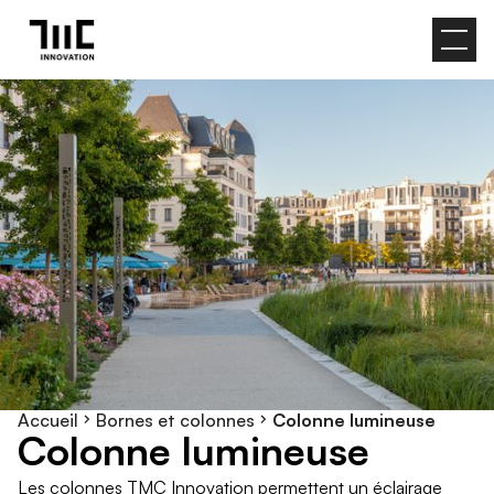
Accueil
Bornes et colonnes
Colonne lumineuse
C
o
l
o
n
n
e
l
u
m
i
n
e
u
s
e
Les colonnes TMC Innovation permettent un éclairage