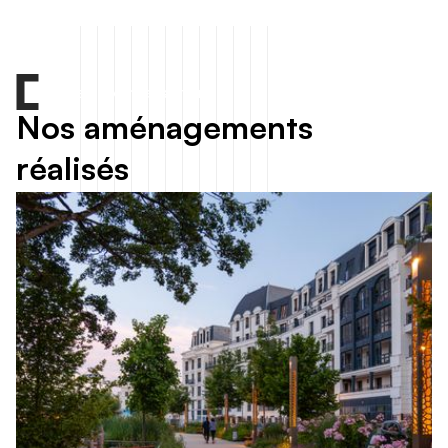
Toutes nos réalisations
N
o
s
a
m
é
n
a
g
e
m
e
n
t
s
r
é
a
l
i
s
é
s