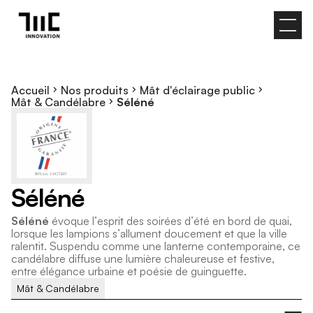
Accueil
Nos produits
Mât d'éclairage public
Mât & Candélabre
Séléné
S
é
l
é
n
é
S
é
l
é
n
é
é
v
o
q
u
e
l
’
e
s
p
r
i
t
d
e
s
s
o
i
r
é
e
s
d
’
é
t
é
e
n
b
o
r
d
d
e
q
u
a
i
,
l
o
r
s
q
u
e
l
e
s
l
a
m
p
i
o
n
s
s
’
a
l
l
u
m
e
n
t
d
o
u
c
e
m
e
n
t
e
t
q
u
e
l
a
v
i
l
l
e
r
a
l
e
n
t
i
t
.
S
u
s
p
e
n
d
u
c
o
m
m
e
u
n
e
l
a
n
t
e
r
n
e
c
o
n
t
e
m
p
o
r
a
i
n
e
,
c
e
c
a
n
d
é
l
a
b
r
e
d
i
f
f
u
s
e
u
n
e
l
u
m
i
è
r
e
c
h
a
l
e
u
r
e
u
s
e
e
t
f
e
s
t
i
v
e
,
e
n
t
r
e
é
l
é
g
a
n
c
e
u
r
b
a
i
n
e
e
t
p
o
é
s
i
e
d
e
g
u
i
n
g
u
e
t
t
e
.
Mât & Candélabre