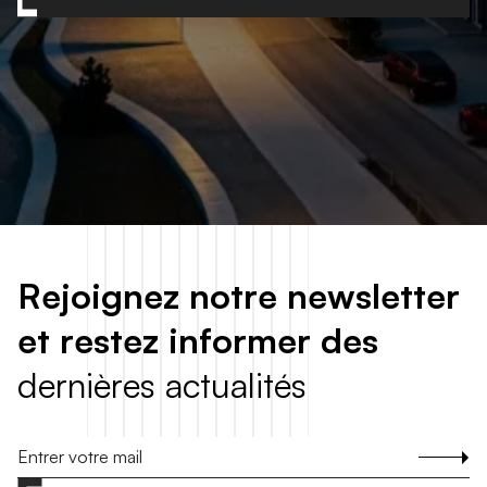
R
e
j
o
i
g
n
e
z
n
o
t
r
e
n
e
w
s
l
e
t
t
e
r
e
t
r
e
s
t
e
z
i
n
f
o
r
m
e
r
d
e
s
d
e
r
n
i
è
r
e
s
a
c
t
u
a
l
i
t
é
s