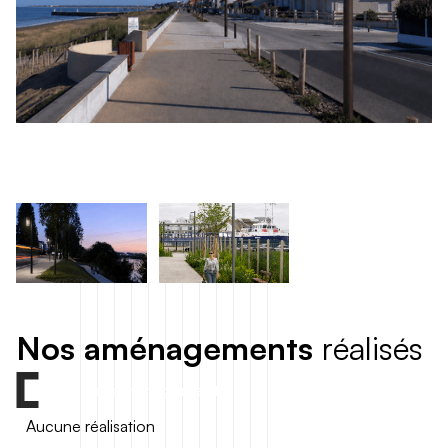
N
o
s
a
m
é
n
a
g
e
m
e
n
t
s
r
é
a
l
i
s
é
s
Tous nos aménagements
Aucune réalisation