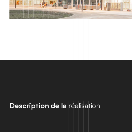
D
e
s
c
r
i
p
t
i
o
n
d
e
l
a
r
é
a
l
i
s
a
t
i
o
n