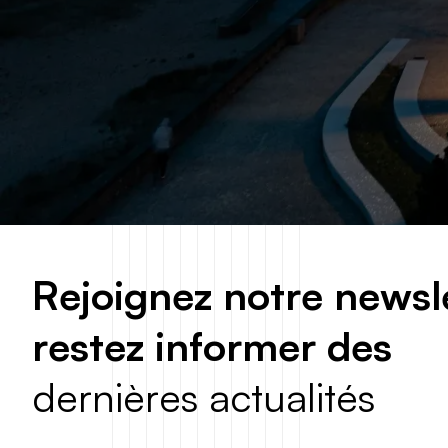
R
e
j
o
i
g
n
e
z
n
o
t
r
e
n
e
w
s
l
r
e
s
t
e
z
i
n
f
o
r
m
e
r
d
e
s
d
e
r
n
i
è
r
e
s
a
c
t
u
a
l
i
t
é
s