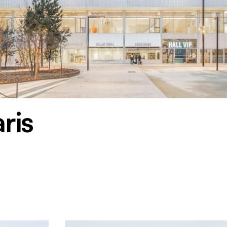
a
r
i
s