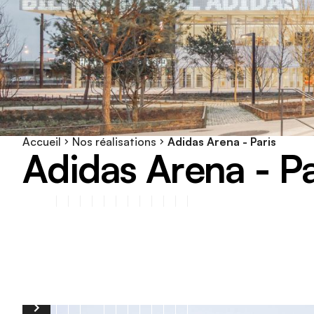
Accueil
Nos réalisations
Adidas Arena - Paris
A
d
i
d
a
s
A
r
e
n
a
-
P