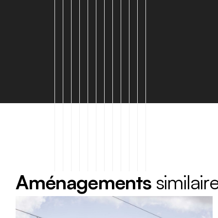
A
m
é
n
a
g
e
m
e
n
t
s
s
i
m
i
l
a
i
r