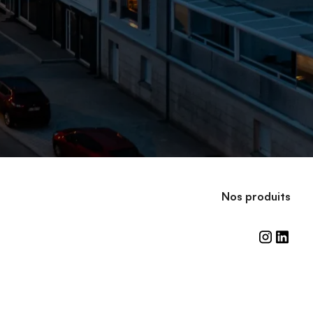
N
o
s
p
r
o
d
u
i
t
s