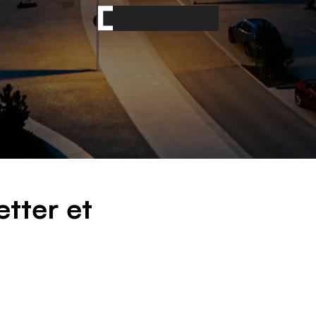
Contactez-nous
e
t
t
e
r
e
t