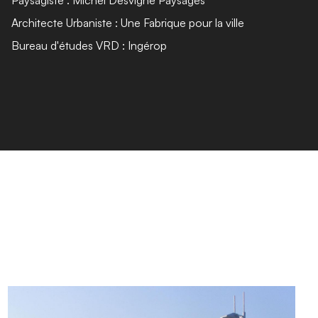
Architecte Urbaniste : Une Fabrique pour la ville
Bureau d'études VRD : Ingérop