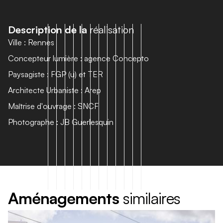
D
e
s
c
r
i
p
t
i
o
n
d
e
l
a
r
é
a
l
i
s
a
t
i
o
n
Ville : Rennes
Concepteur lumière : agence Concepto
Paysagiste : FGP (u) et TER
Architecte Urbaniste : Arep
Maîtrise d'ouvrage : SNCF
Photographe : JB Guerlesquin
A
m
é
n
a
g
e
m
e
n
t
s
s
i
m
i
l
a
i
r
e
s