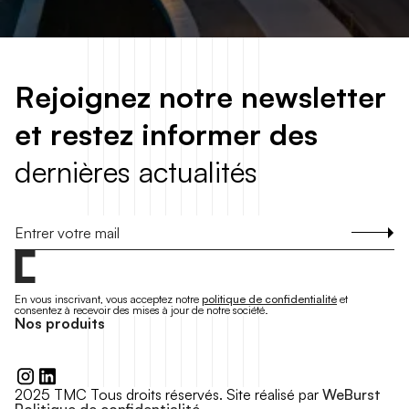
R
e
j
o
i
g
n
e
z
n
o
t
r
e
n
e
w
s
l
e
t
t
e
r
e
t
r
e
s
t
e
z
i
n
f
o
r
m
e
r
d
e
s
d
e
r
n
i
è
r
e
s
a
c
t
u
a
l
i
t
é
s
S'inscrire
En vous inscrivant, vous acceptez notre
politique de confidentialité
et
consentez à recevoir des mises à jour de notre société.
N
o
s
p
r
o
d
u
i
t
s
2025 TMC Tous droits réservés. Site réalisé par
WeBurst