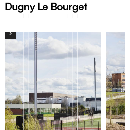
D
u
g
n
y
L
e
B
o
u
r
g
e
t