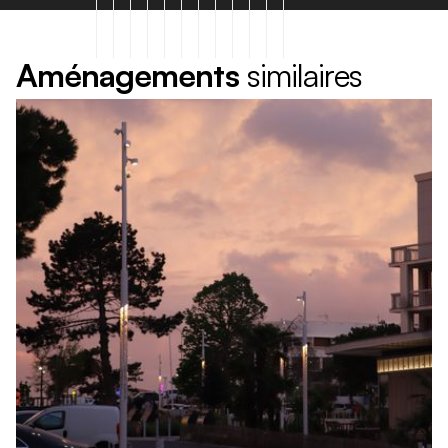
A
m
é
n
a
g
e
m
e
n
t
s
s
i
m
i
l
a
i
r
e
s