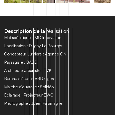
D
e
s
c
r
i
p
t
i
o
n
d
e
l
a
r
é
a
l
i
s
a
t
i
o
n
Mat spécifique TMC Innovation
Localisation : Dugny Le Bourget
Concepteur Lumière : Agence ON
Paysagiste : BASE
Architecte Urbaniste : TVK
Bureau d'études VRD : Igrec
Maîtrise d'ouvrage : Solidéo
Éclairage : Projecteur EWO
Photographe : Julien Falsimagne