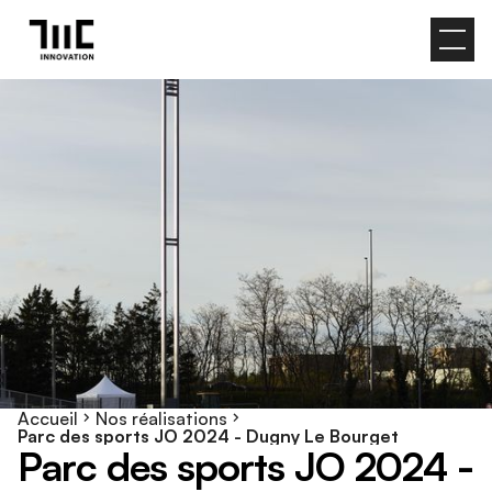
Accueil
Nos réalisations
Parc des sports JO 2024 - Dugny Le Bourget
P
a
r
c
d
e
s
s
p
o
r
t
s
J
O
2
0
2
4
-