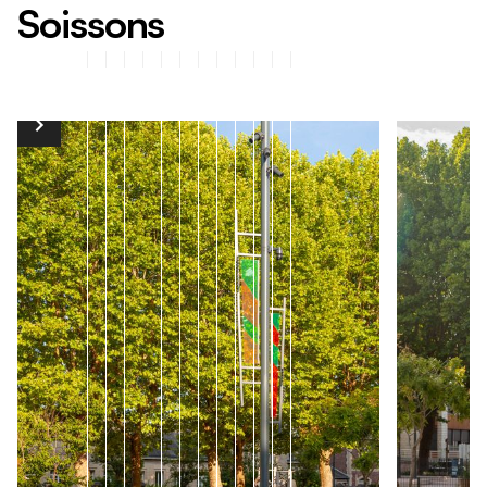
S
o
i
s
s
o
n
s