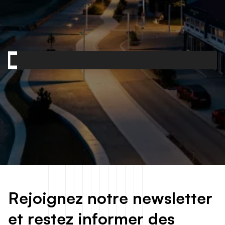
Contactez-nous
R
e
j
o
i
g
n
e
z
n
o
t
r
e
n
e
w
s
l
e
t
t
e
r
e
t
r
e
s
t
e
z
i
n
f
o
r
m
e
r
d
e
s