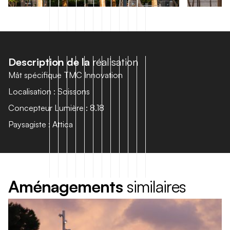
D
e
s
c
r
i
p
t
i
o
n
d
e
l
a
r
é
a
l
i
s
a
t
i
o
n
Mât spécifique TMC Innovation
Localisation : Soissons
Concepteur Lumière : 8.18
Paysagiste : Attica
A
m
é
n
a
g
e
m
e
n
t
s
s
i
m
i
l
a
i
r
e
s