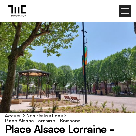
Accueil
Nos réalisations
Place Alsace Lorraine - Soissons
P
l
a
c
e
A
l
s
a
c
e
L
o
r
r
a
i
n
e
-