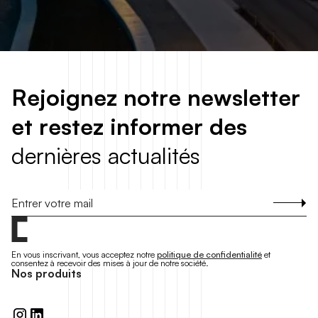
R
e
j
o
i
g
n
e
z
n
o
t
r
e
n
e
w
s
l
e
t
t
e
r
e
t
r
e
s
t
e
z
i
n
f
o
r
m
e
r
d
e
s
d
e
r
n
i
è
r
e
s
a
c
t
u
a
l
i
t
é
s
S'inscrire
En vous inscrivant, vous acceptez notre
politique de confidentialité
et
consentez à recevoir des mises à jour de notre société.
N
o
s
p
r
o
d
u
i
t
s