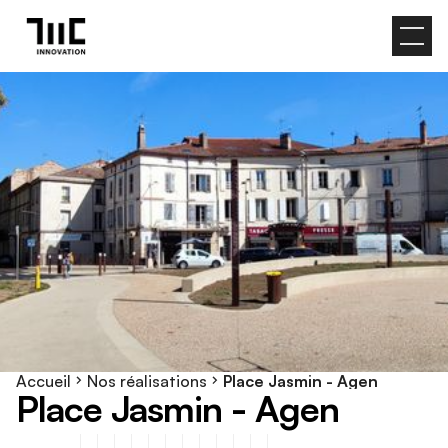
Accueil
Nos réalisations
Place Jasmin - Agen
P
l
a
c
e
J
a
s
m
i
n
-
A
g
e
n