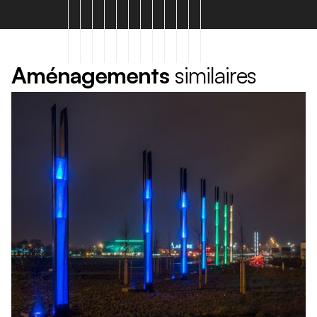
A
m
é
n
a
g
e
m
e
n
t
s
s
i
m
i
l
a
i
r
e
s