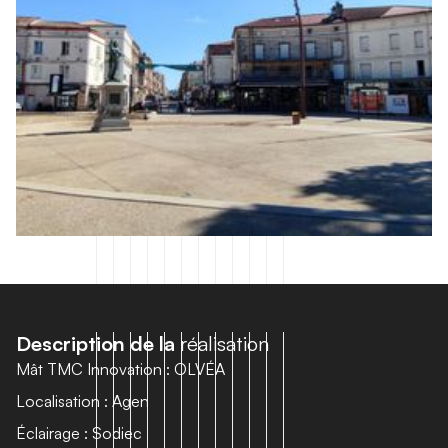
D
e
s
c
r
i
p
t
i
o
n
d
e
l
a
r
é
a
l
i
s
a
t
i
o
n
Mât TMC Innovation : OLVÉA
Localisation : Agen
Éclairage : Sodiec