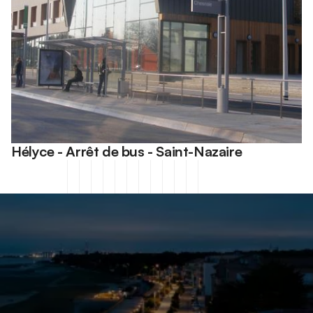
Hélyce - Arrêt de bus - Saint-Nazaire