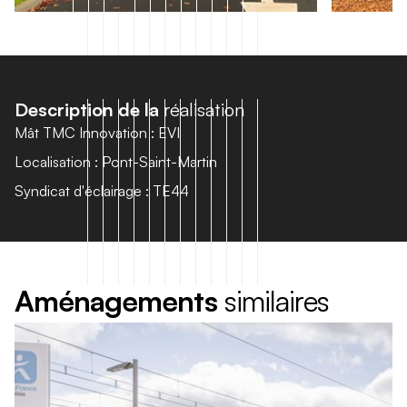
D
e
s
c
r
i
p
t
i
o
n
d
e
l
a
r
é
a
l
i
s
a
t
i
o
n
Mât TMC Innovation : EVI
Localisation : Pont-Saint-Martin
Syndicat d'éclairage : TE44
A
m
é
n
a
g
e
m
e
n
t
s
s
i
m
i
l
a
i
r
e
s