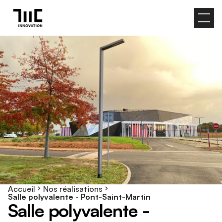
Accueil
Nos réalisations
Salle polyvalente - Pont-Saint-Martin
S
a
l
l
e
p
o
l
y
v
a
l
e
n
t
e
-