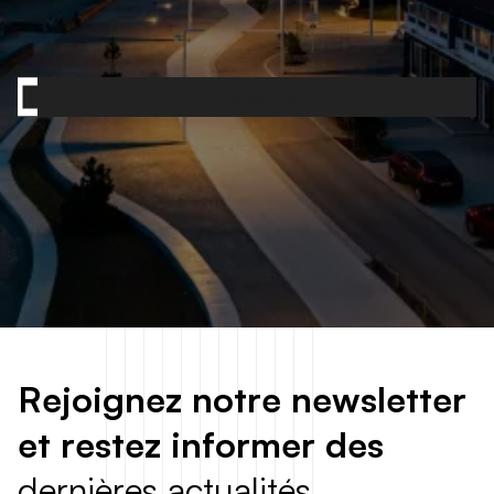
Contactez-nous
R
e
j
o
i
g
n
e
z
n
o
t
r
e
n
e
w
s
l
e
t
t
e
r
e
t
r
e
s
t
e
z
i
n
f
o
r
m
e
r
d
e
s
d
e
r
n
i
è
r
e
s
a
c
t
u
a
l
i
t
é
s