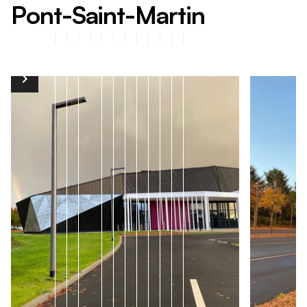
P
o
n
t
-
S
a
i
n
t
-
M
a
r
t
i
n