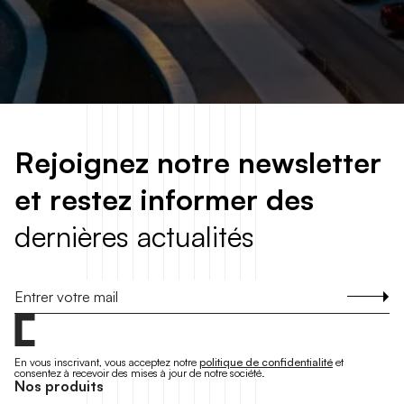
R
e
j
o
i
g
n
e
z
n
o
t
r
e
n
e
w
s
l
e
t
t
e
r
e
t
r
e
s
t
e
z
i
n
f
o
r
m
e
r
d
e
s
d
e
r
n
i
è
r
e
s
a
c
t
u
a
l
i
t
é
s
S'inscrire
En vous inscrivant, vous acceptez notre
politique de confidentialité
et
consentez à recevoir des mises à jour de notre société.
N
o
s
p
r
o
d
u
i
t
s