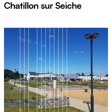
C
h
a
t
i
l
l
o
n
s
u
r
S
e
i
c
h
e