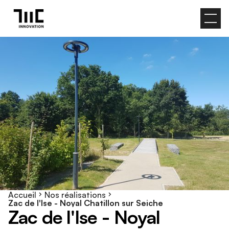
Accueil
Nos réalisations
Zac de l'Ise - Noyal Chatillon sur Seiche
Z
a
c
d
e
l
'
I
s
e
-
N
o
y
a
l