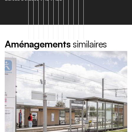
A
m
é
n
a
g
e
m
e
n
t
s
s
i
m
i
l
a
i
r
e
s