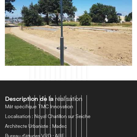
D
e
s
c
r
i
p
t
i
o
n
d
e
l
a
r
é
a
l
i
s
a
t
i
o
n
Mât spécifique TMC Innovation
Localisation : Noyal Chatillon sur Seiche
Architecte Urbaniste : Madec
Bureau d'études VRD : ABE