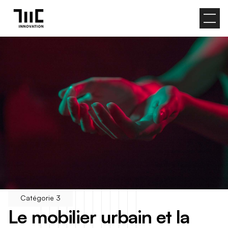
Catégorie 3
L
e
m
o
b
i
l
i
e
r
u
r
b
a
i
n
e
t
l
a