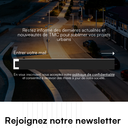
Restez informé des dernières actualités et
nouveautés de TMC pour sublimer vos projets
urbains
S'inscrire
En vous inscrivant, vous acceptez notre
politique de confidentialité
et consentez à recevoir des mises à jour de notre société.
R
e
j
o
i
g
n
e
z
n
o
t
r
e
n
e
w
s
l
e
t
t
e
r