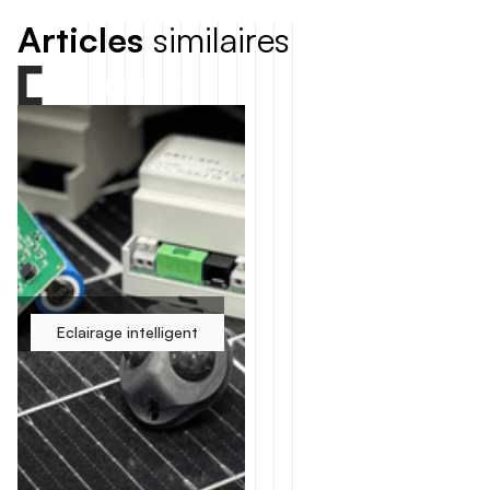
A
r
t
i
c
l
e
s
s
i
m
i
l
a
i
r
e
s
Tous nos produits
Eclairage intelligent