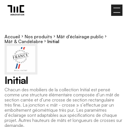
Accueil
Nos produits
Mât d'éclairage public
Mât & Candélabre
Initial
I
n
i
t
i
a
l
C
h
a
c
u
n
d
e
s
m
o
b
i
l
i
e
r
s
d
e
l
a
c
o
l
l
e
c
t
i
o
n
I
n
i
t
i
a
l
e
s
t
p
e
n
s
é
c
o
m
m
e
u
n
e
s
t
r
u
c
t
u
r
e
é
l
é
m
e
n
t
a
i
r
e
c
o
m
p
o
s
é
e
d
’
u
n
m
â
t
d
e
s
e
c
t
i
o
n
c
a
r
r
é
e
e
t
d
’
u
n
e
c
r
o
s
s
e
d
e
s
e
c
t
i
o
n
r
e
c
t
a
n
g
u
l
a
i
r
e
t
r
è
s
f
i
n
e
.
L
a
j
o
n
c
t
i
o
n
«
m
â
t
-
c
r
o
s
s
e
»
s
’
e
f
f
e
c
t
u
e
p
a
r
u
n
e
m
b
o
î
t
e
m
e
n
t
g
é
o
m
é
t
r
i
q
u
e
t
r
è
s
p
u
r
.
L
e
s
p
a
r
a
m
è
t
r
e
s
d
’
é
c
l
a
i
r
a
g
e
s
o
n
t
a
d
a
p
t
a
b
l
e
s
a
u
x
s
p
é
c
i
f
i
c
a
t
i
o
n
s
d
e
c
h
a
q
u
e
p
r
o
j
e
t
.
A
u
t
r
e
s
h
a
u
t
e
u
r
s
d
e
m
â
t
s
e
t
l
o
n
g
u
e
u
r
s
d
e
c
r
o
s
s
e
s
s
u
r
d
e
m
a
n
d
e
.