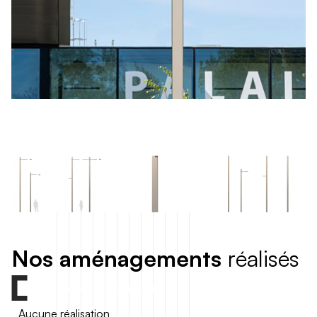
N
o
s
a
m
é
n
a
g
e
m
e
n
t
s
r
é
a
l
i
s
é
s
Tous nos aménagements
Aucune réalisation