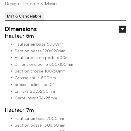
D
e
s
i
g
n
:
P
o
t
e
n
t
e
&
M
a
s
i
n
i
Mât & Candélabre
Dimensions
Hauteur 5m
Hauteur embase 5000mm
Section basse 120x120mm
Hauteur bas de porte 600mm
Dimensions porte 500x100mm
Section crosse 100x50mm
Crosse saillie 800mm
crosse inclinaison 0°
Entraxe 200x200mm
Carré inscrit 74x95mm
Hauteur 7m
Hauteur embase 7000mm
Section basse 150x150mm