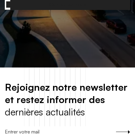
Contactez-nous
R
e
j
o
i
g
n
e
z
n
o
t
r
e
n
e
w
s
l
e
t
t
e
r
e
t
r
e
s
t
e
z
i
n
f
o
r
m
e
r
d
e
s
d
e
r
n
i
è
r
e
s
a
c
t
u
a
l
i
t
é
s