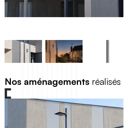
N
o
s
a
m
é
n
a
g
e
m
e
n
t
s
r
é
a
l
i
s
é
s
Tous nos aménagements