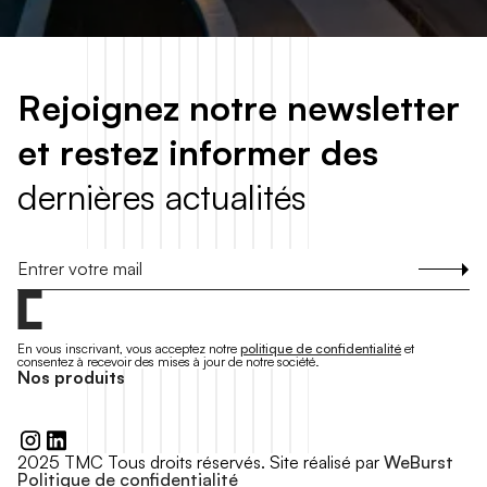
R
e
j
o
i
g
n
e
z
n
o
t
r
e
n
e
w
s
l
e
t
t
e
r
e
t
r
e
s
t
e
z
i
n
f
o
r
m
e
r
d
e
s
d
e
r
n
i
è
r
e
s
a
c
t
u
a
l
i
t
é
s
S'inscrire
En vous inscrivant, vous acceptez notre
politique de confidentialité
et
consentez à recevoir des mises à jour de notre société.
N
o
s
p
r
o
d
u
i
t
s
2025 TMC Tous droits réservés. Site réalisé par
WeBurst
Politique de confidentialité