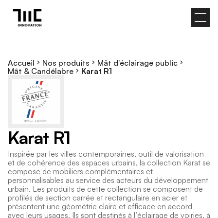
Accueil
Nos produits
Mât d'éclairage public
Mât & Candélabre
Karat R1
K
a
r
a
t
R
1
I
n
s
p
i
r
é
e
p
a
r
l
e
s
v
i
l
l
e
s
c
o
n
t
e
m
p
o
r
a
i
n
e
s
,
o
u
t
i
l
d
e
v
a
l
o
r
i
s
a
t
i
o
n
e
t
d
e
c
o
h
é
r
e
n
c
e
d
e
s
e
s
p
a
c
e
s
u
r
b
a
i
n
s
,
l
a
c
o
l
l
e
c
t
i
o
n
K
a
r
a
t
s
e
c
o
m
p
o
s
e
d
e
m
o
b
i
l
i
e
r
s
c
o
m
p
l
é
m
e
n
t
a
i
r
e
s
e
t
p
e
r
s
o
n
n
a
l
i
s
a
b
l
e
s
a
u
s
e
r
v
i
c
e
d
e
s
a
c
t
e
u
r
s
d
u
d
é
v
e
l
o
p
p
e
m
e
n
t
u
r
b
a
i
n
.
L
e
s
p
r
o
d
u
i
t
s
d
e
c
e
t
t
e
c
o
l
l
e
c
t
i
o
n
s
e
c
o
m
p
o
s
e
n
t
d
e
p
r
o
f
i
l
é
s
d
e
s
e
c
t
i
o
n
c
a
r
r
é
e
e
t
r
e
c
t
a
n
g
u
l
a
i
r
e
e
n
a
c
i
e
r
e
t
p
r
é
s
e
n
t
e
n
t
u
n
e
g
é
o
m
é
t
r
i
e
c
l
a
i
r
e
e
t
e
f
f
i
c
a
c
e
e
n
a
c
c
o
r
d
a
v
e
c
l
e
u
r
s
u
s
a
g
e
s
.
I
l
s
s
o
n
t
d
e
s
t
i
n
é
s
à
l
’
é
c
l
a
i
r
a
g
e
d
e
v
o
i
r
i
e
s
,
à