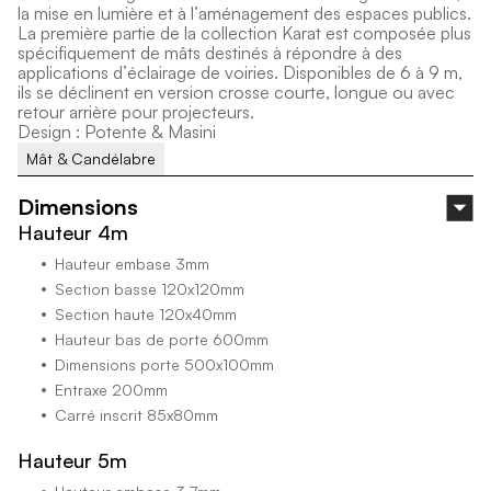
l
a
m
i
s
e
e
n
l
u
m
i
è
r
e
e
t
à
l
’
a
m
é
n
a
g
e
m
e
n
t
d
e
s
e
s
p
a
c
e
s
p
u
b
l
i
c
s
.
L
a
p
r
e
m
i
è
r
e
p
a
r
t
i
e
d
e
l
a
c
o
l
l
e
c
t
i
o
n
K
a
r
a
t
e
s
t
c
o
m
p
o
s
é
e
p
l
u
s
s
p
é
c
i
f
i
q
u
e
m
e
n
t
d
e
m
â
t
s
d
e
s
t
i
n
é
s
à
r
é
p
o
n
d
r
e
à
d
e
s
a
p
p
l
i
c
a
t
i
o
n
s
d
’
é
c
l
a
i
r
a
g
e
d
e
v
o
i
r
i
e
s
.
D
i
s
p
o
n
i
b
l
e
s
d
e
6
à
9
m
,
i
l
s
s
e
d
é
c
l
i
n
e
n
t
e
n
v
e
r
s
i
o
n
c
r
o
s
s
e
c
o
u
r
t
e
,
l
o
n
g
u
e
o
u
a
v
e
c
r
e
t
o
u
r
a
r
r
i
è
r
e
p
o
u
r
p
r
o
j
e
c
t
e
u
r
s
.
D
e
s
i
g
n
:
P
o
t
e
n
t
e
&
M
a
s
i
n
i
Mât & Candélabre
Dimensions
Hauteur 4m
Hauteur embase 3mm
Section basse 120x120mm
Section haute 120x40mm
Hauteur bas de porte 600mm
Dimensions porte 500x100mm
Entraxe 200mm
Carré inscrit 85x80mm
Hauteur 5m