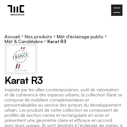
Accueil
Nos produits
Mât d'éclairage public
Mât & Candélabre
Karat R3
K
a
r
a
t
R
3
I
n
s
p
i
r
é
e
p
a
r
l
e
s
v
i
l
l
e
s
c
o
n
t
e
m
p
o
r
a
i
n
e
s
,
o
u
t
i
l
d
e
v
a
l
o
r
i
s
a
t
i
o
n
e
t
d
e
c
o
h
é
r
e
n
c
e
d
e
s
e
s
p
a
c
e
s
u
r
b
a
i
n
s
,
l
a
c
o
l
l
e
c
t
i
o
n
K
a
r
a
t
s
e
c
o
m
p
o
s
e
d
e
m
o
b
i
l
i
e
r
s
c
o
m
p
l
é
m
e
n
t
a
i
r
e
s
e
t
p
e
r
s
o
n
n
a
l
i
s
a
b
l
e
s
a
u
s
e
r
v
i
c
e
d
e
s
a
c
t
e
u
r
s
d
u
d
é
v
e
l
o
p
p
e
m
e
n
t
u
r
b
a
i
n
.
L
e
s
p
r
o
d
u
i
t
s
d
e
c
e
t
t
e
c
o
l
l
e
c
t
i
o
n
s
e
c
o
m
p
o
s
e
n
t
d
e
p
r
o
f
i
l
é
s
d
e
s
e
c
t
i
o
n
c
a
r
r
é
e
e
t
r
e
c
t
a
n
g
u
l
a
i
r
e
e
n
a
c
i
e
r
e
t
p
r
é
s
e
n
t
e
n
t
u
n
e
g
é
o
m
é
t
r
i
e
c
l
a
i
r
e
e
t
e
f
f
i
c
a
c
e
e
n
a
c
c
o
r
d
a
v
e
c
l
e
u
r
s
u
s
a
g
e
s
.
I
l
s
s
o
n
t
d
e
s
t
i
n
é
s
à
l
’
é
c
l
a
i
r
a
g
e
d
e
v
o
i
r
i
e
s
,
à