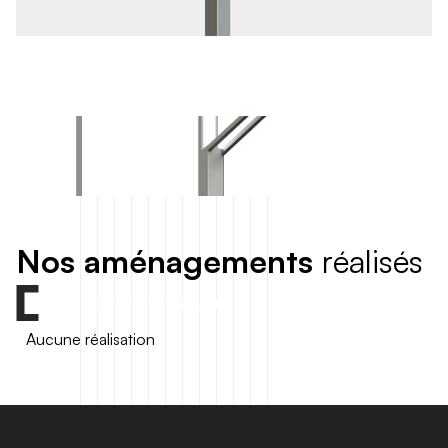
N
o
s
a
m
é
n
a
g
e
m
e
n
t
s
r
é
a
l
i
s
é
s
Tous nos aménagements
Aucune réalisation