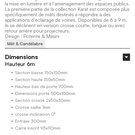
l
a
m
i
s
e
e
n
l
u
m
i
è
r
e
e
t
à
l
’
a
m
é
n
a
g
e
m
e
n
t
d
e
s
e
s
p
a
c
e
s
p
u
b
l
i
c
s
.
L
a
p
r
e
m
i
è
r
e
p
a
r
t
i
e
d
e
l
a
c
o
l
l
e
c
t
i
o
n
K
a
r
a
t
e
s
t
c
o
m
p
o
s
é
e
p
l
u
s
s
p
é
c
i
f
i
q
u
e
m
e
n
t
d
e
m
â
t
s
d
e
s
t
i
n
é
s
à
r
é
p
o
n
d
r
e
à
d
e
s
a
p
p
l
i
c
a
t
i
o
n
s
d
’
é
c
l
a
i
r
a
g
e
d
e
v
o
i
r
i
e
s
.
D
i
s
p
o
n
i
b
l
e
s
d
e
6
à
9
m
,
i
l
s
s
e
d
é
c
l
i
n
e
n
t
e
n
v
e
r
s
i
o
n
c
r
o
s
s
e
c
o
u
r
t
e
,
l
o
n
g
u
e
o
u
a
v
e
c
r
e
t
o
u
r
a
r
r
i
è
r
e
p
o
u
r
p
r
o
j
e
c
t
e
u
r
s
.
D
e
s
i
g
n
:
P
o
t
e
n
t
e
&
M
a
s
i
n
i
Mât & Candélabre
Dimensions
Hauteur 6m
Section basse 150x150mm
Section haute 150x50mm
Hauteur bas de porte 700mm
Dimensions porte 500x100mm
Section crosse 2x50x30mm
Crosse saillie 1mm
crosse inclinaison 0°
Entraxe 300mm
Carré inscrit 95x110mm