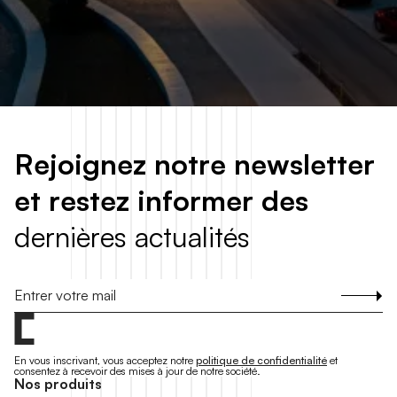
R
e
j
o
i
g
n
e
z
n
o
t
r
e
n
e
w
s
l
e
t
t
e
r
e
t
r
e
s
t
e
z
i
n
f
o
r
m
e
r
d
e
s
d
e
r
n
i
è
r
e
s
a
c
t
u
a
l
i
t
é
s
S'inscrire
En vous inscrivant, vous acceptez notre
politique de confidentialité
et
consentez à recevoir des mises à jour de notre société.
N
o
s
p
r
o
d
u
i
t
s