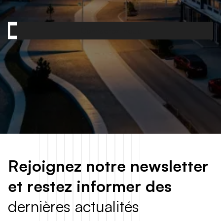
Contactez-nous
R
e
j
o
i
g
n
e
z
n
o
t
r
e
n
e
w
s
l
e
t
t
e
r
e
t
r
e
s
t
e
z
i
n
f
o
r
m
e
r
d
e
s
d
e
r
n
i
è
r
e
s
a
c
t
u
a
l
i
t
é
s