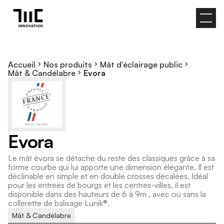
Accueil
Nos produits
Mât d'éclairage public
Mât & Candélabre
Evora
E
v
o
r
a
L
e
m
â
t
é
v
o
r
a
s
e
d
é
t
a
c
h
e
d
u
r
e
s
t
e
d
e
s
c
l
a
s
s
i
q
u
e
s
g
r
â
c
e
à
s
a
f
o
r
m
e
c
o
u
r
b
e
q
u
i
l
u
i
a
p
p
o
r
t
e
u
n
e
d
i
m
e
n
s
i
o
n
é
l
é
g
a
n
t
e
.
I
l
e
s
t
d
é
c
l
i
n
a
b
l
e
e
n
s
i
m
p
l
e
e
t
e
n
d
o
u
b
l
e
c
r
o
s
s
e
s
d
é
c
a
l
é
e
s
.
I
d
é
a
l
p
o
u
r
l
e
s
e
n
t
r
é
e
s
d
e
b
o
u
r
g
s
e
t
l
e
s
c
e
n
t
r
e
s
-
v
i
l
l
e
s
,
i
l
e
s
t
d
i
s
p
o
n
i
b
l
e
d
a
n
s
d
e
s
h
a
u
t
e
u
r
s
d
e
6
à
9
m
,
a
v
e
c
o
u
s
a
n
s
l
a
c
o
l
l
e
r
e
t
t
e
d
e
b
a
l
i
s
a
g
e
L
u
n
i
k
®
.
Mât & Candélabre