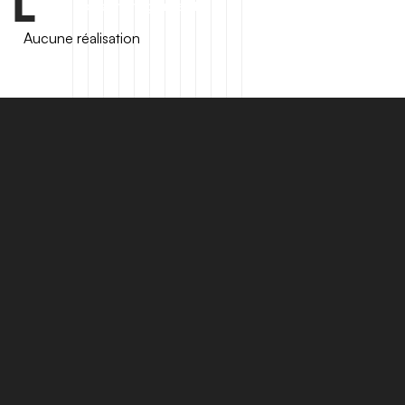
Tous nos aménagements
Aucune réalisation
P
r
o
d
u
i
t
s
s
i
m
i
l
a
i
r
e
s
Voir tous les produits