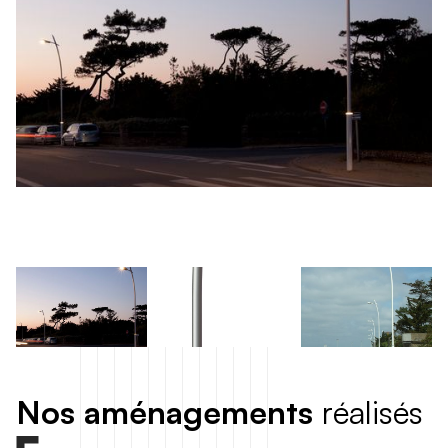
N
o
s
a
m
é
n
a
g
e
m
e
n
t
s
r
é
a
l
i
s
é
s